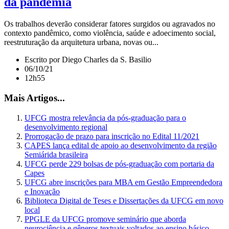
da pandemia
Os trabalhos deverão considerar fatores surgidos ou agravados no
contexto pandêmico, como violência, saúde e adoecimento social,
reestruturação da arquitetura urbana, novas ou...
Escrito por Diego Charles da S. Basilio
06/10/21
12h55
Mais Artigos...
UFCG mostra relevância da pós-graduação para o
desenvolvimento regional
Prorrogação de prazo para inscrição no Edital 11/2021
CAPES lança edital de apoio ao desenvolvimento da região
Semiárida brasileira
UFCG perde 229 bolsas de pós-graduação com portaria da
Capes
UFCG abre inscrições para MBA em Gestão Empreendedora
e Inovação
Biblioteca Digital de Teses e Dissertações da UFCG em novo
local
PPGLE da UFCG promove seminário que aborda
neurociência e gêneros textuais voltados ao ensino básico