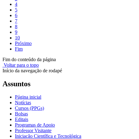
4
5
6
7
8
9
10
Próximo
Fim
Fim do conteúdo da página
Voltar para o topo
Início da navegação de rodapé
Assuntos
Página inicial
Notícias
Cursos (PPGs)
Bolsas
Editais
Programas de Apoio
Professor Visitante
Iniciação Científica e Tecnológica