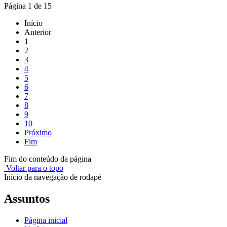
Página 1 de 15
Início
Anterior
1
2
3
4
5
6
7
8
9
10
Próximo
Fim
Fim do conteúdo da página
Voltar para o topo
Início da navegação de rodapé
Assuntos
Página inicial