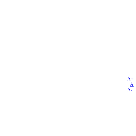
A+
A
A-