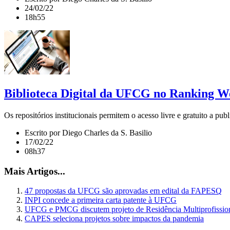
24/02/22
18h55
Biblioteca Digital da UFCG no Ranking We
Os repositórios institucionais permitem o acesso livre e gratuito a publ
Escrito por Diego Charles da S. Basilio
17/02/22
08h37
Mais Artigos...
47 propostas da UFCG são aprovadas em edital da FAPESQ
INPI concede a primeira carta patente à UFCG
UFCG e PMCG discutem projeto de Residência Multiprofissio
CAPES seleciona projetos sobre impactos da pandemia