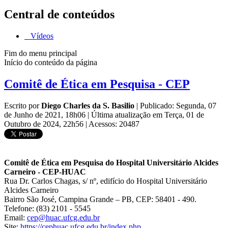
Central de conteúdos
Vídeos
Fim do menu principal
Início do conteúdo da página
Comitê de Ética em Pesquisa - CEP
Escrito por
Diego Charles da S. Basilio
|
Publicado: Segunda, 07
de Junho de 2021, 18h06
|
Última atualização em Terça, 01 de
Outubro de 2024, 22h56
|
Acessos: 20487
Comitê de Ética em Pesquisa do Hospital Universitário Alcides
Carneiro - CEP-HUAC
Rua Dr. Carlos Chagas, s/ nº, edifício do Hospital Universitário
Alcides Carneiro
Bairro São José, Campina Grande – PB, CEP: 58401 - 490.
Telefone: (83) 2101 - 5545
Email:
cep@huac.ufcg.edu.br
Site:
https://cephuac.ufcg.edu.br/index.php