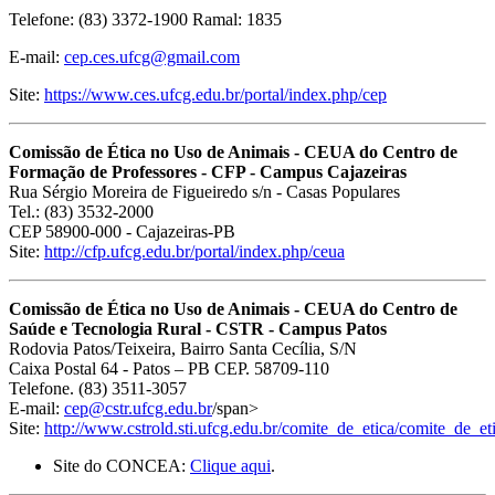
Telefone: (83) 3372-1900 Ramal: 1835
E-mail:
cep.ces.ufcg@gmail.com
Site:
https://www.ces.ufcg.edu.br/portal/index.php/cep
Comissão de Ética no Uso de Animais - CEUA do Centro de
Formação de Professores - CFP - Campus Cajazeiras
Rua Sérgio Moreira de Figueiredo s/n - Casas Populares
Tel.: (83) 3532-2000
CEP 58900-000 - Cajazeiras-PB
Site:
http://cfp.ufcg.edu.br/portal/index.php/ceua
Comissão de Ética no Uso de Animais - CEUA do Centro de
Saúde e Tecnologia Rural - CSTR - Campus Patos
Rodovia Patos/Teixeira, Bairro Santa Cecília, S/N
Caixa Postal 64 - Patos – PB CEP. 58709-110
Telefone. (83) 3511-3057
E-mail:
cep@cstr.ufcg.edu.br
/span>
Site:
http://www.cstrold.sti.ufcg.edu.br/comite_de_etica/comite_de_et
Site do CONCEA:
Clique aqui
.