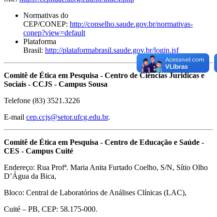
Normativas do
CEP/CONEP:
http://conselho.saude.gov.br/normativas-
conep?view=default
Plataforma
Brasil:
http://plataformabrasil.saude.gov.br/login.jsf
Comitê de Ética em Pesquisa - Centro de Ciências Juridicas e
Sociais - CCJS - Campus Sousa
Telefone (83) 3521.3226
E-mail
cep.ccjs@setor.ufcg.edu.br
.
Comitê de Ética em Pesquisa - Centro de Educação e Saúde -
CES - Campus Cuité
Endereço: Rua Profª. Maria Anita Furtado Coelho, S/N, Sítio Olho
D’Água da Bica,
Bloco: Central de Laboratórios de Análises Clínicas (LAC),
Cuité – PB, CEP: 58.175-000.