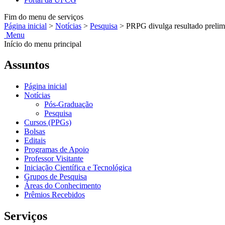
Fim do menu de serviços
Página inicial
>
Notícias
>
Pesquisa
>
PRPG divulga resultado prelim
Menu
Início do menu principal
Assuntos
Página inicial
Notícias
Pós-Graduação
Pesquisa
Cursos (PPGs)
Bolsas
Editais
Programas de Apoio
Professor Visitante
Iniciação Científica e Tecnológica
Grupos de Pesquisa
Áreas do Conhecimento
Prêmios Recebidos
Serviços