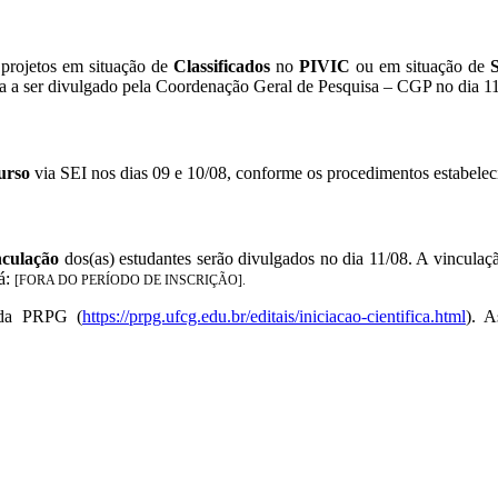
 projetos em situação de
Classificados
no
PIVIC
ou em situação de
a a ser divulgado pela Coordenação Geral de Pesquisa – CGP no dia 11
urso
via SEI nos dias 09 e 10/08, conforme os procedimentos estabele
nculação
dos(as) estudantes serão divulgados no dia 11/08. A vincula
rá:
[FORA DO PERÍODO DE INSCRIÇÃO].
e da PRPG (
https://prpg.ufcg.edu.br/editais/iniciacao-cientifica.html
). A