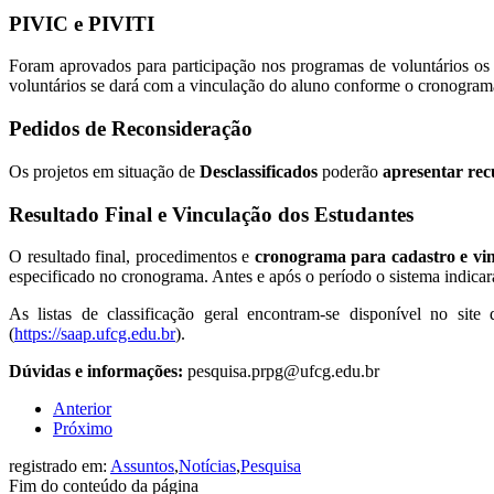
PIVIC e PIVITI
Foram aprovados para participação nos programas de voluntários os
voluntários se dará com a vinculação do aluno conforme o cronogram
Pedidos de Reconsideração
Os projetos em situação de
Desclassificados
poderão
apresentar rec
Resultado Final e Vinculação dos Estudantes
O resultado final, procedimentos e
cronograma para cadastro e vi
especificado no cronograma. Antes e após o período o sistema indica
As listas de classificação geral encontram-se disponível no sit
(
https://saap.ufcg.edu.br
).
Dúvidas e informações:
pesquisa.prpg@ufcg.edu.br
Anterior
Próximo
registrado em:
Assuntos
,
Notícias
,
Pesquisa
Fim do conteúdo da página