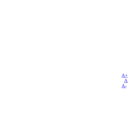
A+
A
A-